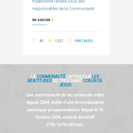
traditionnel rendez-vous des
responsables de la Communauté.
EN SAVOIR
45
1327
PARTAGER
LA
COMMUNAUTÉ
CATHOLIQUE
LES
BÉATITUDES
DU TRÈS SAINT
COEUR DE
JÉSUS
Une communauté de vie consacrée créée
depuis 2004, dotée d’une reconnaissance
canonique
ad experimentum
depuis le 16
Octobre 2006, selon le décret N°
VTB/10/06/40/een.