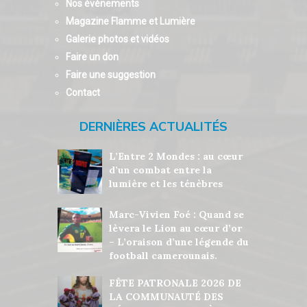
Nos événements
Magazine Flamme et Lumière
Galerie photos et vidéos
Faire un don
Faire une suggestion
Contact
DERNIÈRES ACTUALITÉS
L’Entre 2 Mondes : au cœur
d’un combat entre la
lumière et les ténèbres
Marc-Vivien Foé : Quand se
lèvera le Lion au cœur d’or
– L’oraison d’une légende du
football camerounais.
FÊTE PATRONALE 2026 DE
LA COMMUNAUTÉ DES