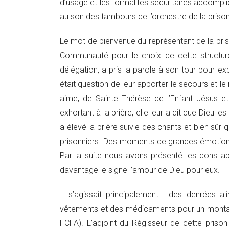
d’usage et les formalités sécuritaires accomplie
au son des tambours de l’orchestre de la prison
Le mot de bienvenue du représentant de la priso
Communauté pour le choix de cette structure
délégation, a pris la parole à son tour pour ex
était question de leur apporter le secours et le
aime, de Sainte Thérèse de l’Enfant Jésus et
exhortant à la prière, elle leur a dit que Dieu les
a élevé la prière suivie des chants et bien sû
prisonniers. Des moments de grandes émotions 
Par la suite nous avons présenté les dons ap
davantage le signe l’amour de Dieu pour eux.
Il s’agissait principalement : des denrées a
vêtements et des médicaments pour un montant
FCFA). L’adjoint du Régisseur de cette priso