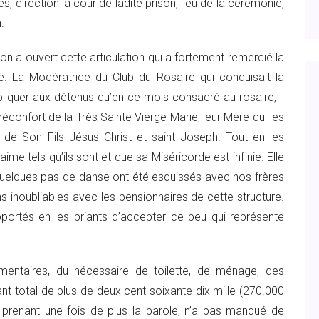
s, direction la cour de ladite prison, lieu de la cérémonie,
.
n a ouvert cette articulation qui a fortement remercié la
. La Modératrice du Club du Rosaire qui conduisait la
pliquer aux détenus qu’en ce mois consacré au rosaire, il
 réconfort de la Très Sainte Vierge Marie, leur Mère qui les
 de Son Fils Jésus Christ et saint Joseph. Tout en les
 aime tels qu’ils sont et que sa Miséricorde est infinie. Elle
r quelques pas de danse ont été esquissés avec nos frères
inoubliables avec les pensionnaires de cette structure.
portés en les priants d’accepter ce peu qui représente
limentaires, du nécessaire de toilette, de ménage, des
 total de plus de deux cent soixante dix mille (270.000
n prenant une fois de plus la parole, n’a pas manqué de