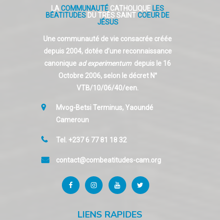
LA
COMMUNAUTÉ
CATHOLIQUE
LES
BÉATITUDES
DU TRÈS SAINT
COEUR DE
JÉSUS
Une communauté de vie consacrée créée
depuis 2004, dotée d’une reconnaissance
canonique
ad experimentum
depuis le 16
Octobre 2006, selon le décret N°
VTB/10/06/40/een.
Mvog-Betsi Terminus, Yaoundé
Cameroun
Tel. +237 6 77 81 18 32
contact@combeatitudes-cam.org
LIENS RAPIDES