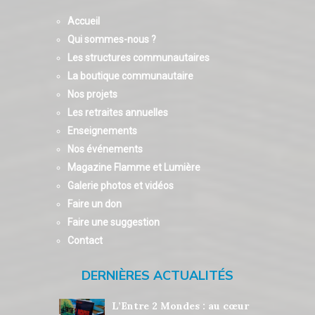
Accueil
Qui sommes-nous ?
Les structures communautaires
La boutique communautaire
Nos projets
Les retraites annuelles
Enseignements
Nos événements
Magazine Flamme et Lumière
Galerie photos et vidéos
Faire un don
Faire une suggestion
Contact
DERNIÈRES ACTUALITÉS
L’Entre 2 Mondes : au cœur