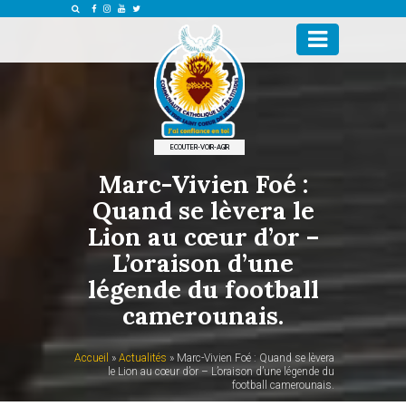
ECOUTER-VOIR-AGIR
Marc-Vivien Foé :
Quand se lèvera le
Lion au cœur d’or –
L’oraison d’une
légende du football
camerounais.
Accueil
»
Actualités
»
Marc-Vivien Foé : Quand se lèvera
le Lion au cœur d’or – L’oraison d’une légende du
football camerounais.