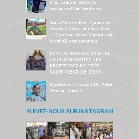
d’un combat entre la
lumière et les ténèbres
Marc-Vivien Foé : Quand se
lèvera le Lion au cœur d’or
– L’oraison d’une légende du
football camerounais.
FÊTE PATRONALE 2026 DE
LA COMMUNAUTÉ DES
BÉATITUDES DU TRÈS
SAINT CŒUR DE JÉSUS
Synthèse La Larme Du Petit
Oiseau Tome 3
SUIVEZ-NOUS SUR INSTAGRAM