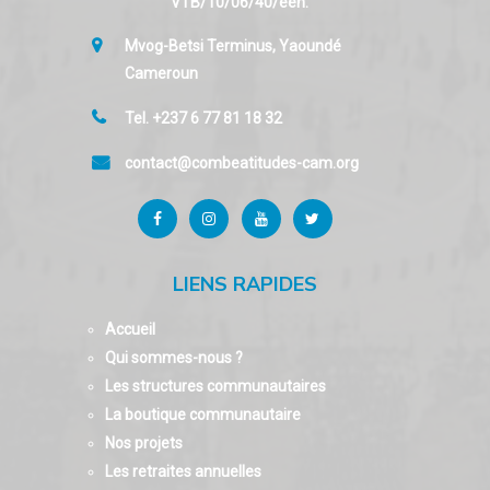
VTB/10/06/40/een.
Mvog-Betsi Terminus, Yaoundé
Cameroun
Tel. +237 6 77 81 18 32
contact@combeatitudes-cam.org
LIENS RAPIDES
Accueil
Qui sommes-nous ?
Les structures communautaires
La boutique communautaire
Nos projets
Les retraites annuelles