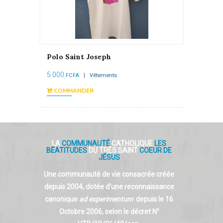
Polo Saint Joseph
5 000
FCFA
| Vêtements
COMMANDER
LA
COMMUNAUTÉ
CATHOLIQUE
LES
BÉATITUDES
DU TRÈS SAINT
COEUR DE
JÉSUS
Une communauté de vie consacrée créée
depuis 2004, dotée d’une reconnaissance
canonique
ad experimentum
depuis le 16
Octobre 2006, selon le décret N°