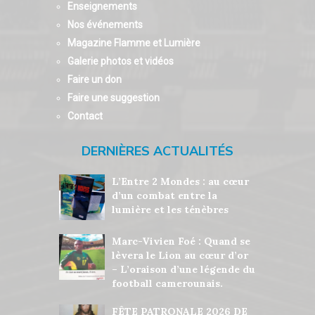
Enseignements
Nos événements
Magazine Flamme et Lumière
Galerie photos et vidéos
Faire un don
Faire une suggestion
Contact
DERNIÈRES ACTUALITÉS
L’Entre 2 Mondes : au cœur
d’un combat entre la
lumière et les ténèbres
Marc-Vivien Foé : Quand se
lèvera le Lion au cœur d’or
– L’oraison d’une légende du
football camerounais.
FÊTE PATRONALE 2026 DE