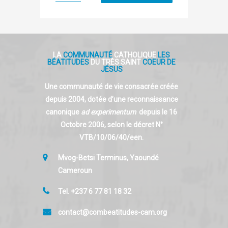
LA
COMMUNAUTÉ
CATHOLIQUE
LES
BÉATITUDES
DU TRÈS SAINT
COEUR DE
JÉSUS
Une communauté de vie consacrée créée
depuis 2004, dotée d’une reconnaissance
canonique
ad experimentum
depuis le 16
Octobre 2006, selon le décret N°
VTB/10/06/40/een.
Mvog-Betsi Terminus, Yaoundé
Cameroun
Tel. +237 6 77 81 18 32
contact@combeatitudes-cam.org