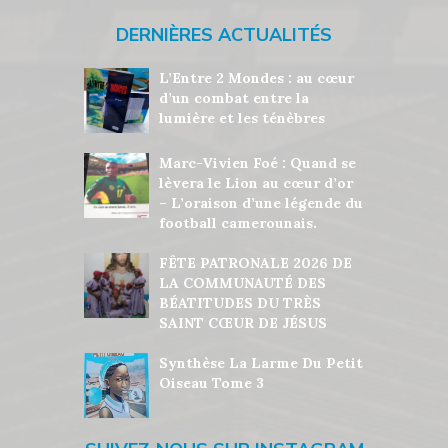
DERNIÈRES ACTUALITÉS
L’Entre 2 Mondes : au cœur
d’un combat entre la
lumière et les ténèbres
Marc-Vivien Foé : Quand se
lèvera le Lion au cœur d’or
– L’oraison d’une légende du
football camerounais.
FÊTE PATRONALE 2026 DE
LA COMMUNAUTÉ DES
BÉATITUDES DU TRÈS
SAINT CŒUR DE JÉSUS
Synthèse La Larme Du Petit
Oiseau Tome 3