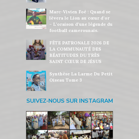
Marc-Vivien Foé : Quand se
lèvera le Lion au cœur d’or
– L’oraison d’une légende du
football camerounais.
FÊTE PATRONALE 2026 DE
LA COMMUNAUTÉ DES
BÉATITUDES DU TRÈS
SAINT CŒUR DE JÉSUS
Synthèse La Larme Du Petit
Oiseau Tome 3
SUIVEZ-NOUS SUR INSTAGRAM