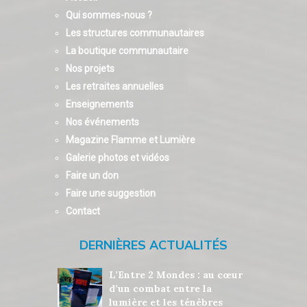
Qui sommes-nous ?
Les structures communautaires
La boutique communautaire
Nos projets
Les retraites annuelles
Enseignements
Nos événements
Magazine Flamme et Lumière
Galerie photos et vidéos
Faire un don
Faire une suggestion
Contact
DERNIÈRES ACTUALITÉS
L’Entre 2 Mondes : au cœur
d’un combat entre la
lumière et les ténèbres