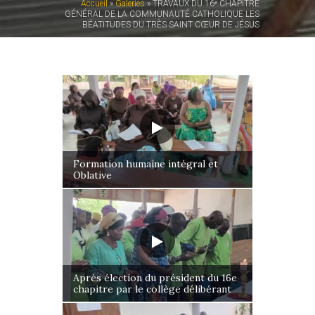
Accueil
»
Galeries
»
TRAVAUX DU 16ᵉ CHAPITRE
GÉNÉRAL DE LA COMMUNAUTÉ CATHOLIQUE LES
BÉATITUDES DU TRÈS SAINT CŒUR DE JÉSUS
Formation humaine intégral et
Oblative
Après élection du président du 16e
chapitre par le collège délibérant