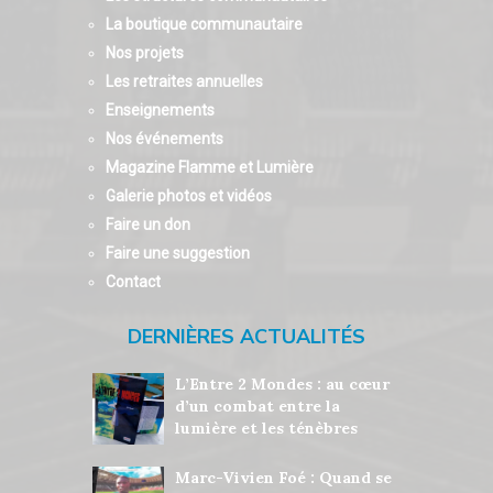
La boutique communautaire
Nos projets
Les retraites annuelles
Enseignements
Nos événements
Magazine Flamme et Lumière
Galerie photos et vidéos
Faire un don
Faire une suggestion
Contact
DERNIÈRES ACTUALITÉS
L’Entre 2 Mondes : au cœur
d’un combat entre la
lumière et les ténèbres
Marc-Vivien Foé : Quand se