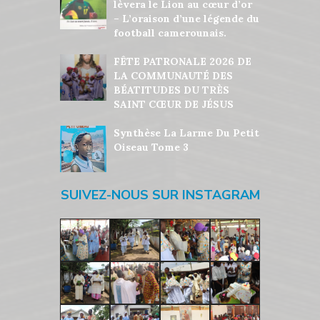
lèvera le Lion au cœur d’or
– L’oraison d’une légende du
football camerounais.
FÊTE PATRONALE 2026 DE
LA COMMUNAUTÉ DES
BÉATITUDES DU TRÈS
SAINT CŒUR DE JÉSUS
Synthèse La Larme Du Petit
Oiseau Tome 3
SUIVEZ-NOUS SUR INSTAGRAM