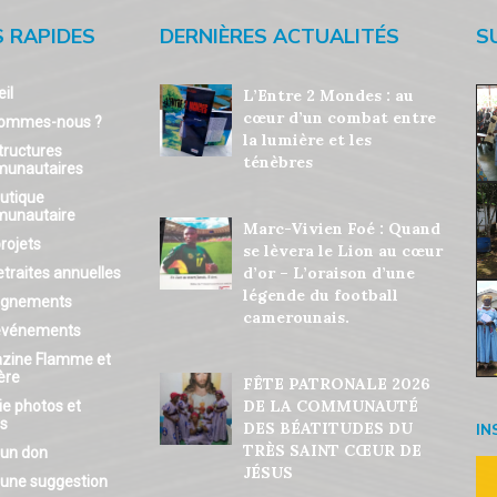
S RAPIDES
DERNIÈRES ACTUALITÉS
S
il
L’Entre 2 Mondes : au
cœur d’un combat entre
sommes-nous ?
la lumière et les
tructures
ténèbres
unautaires
utique
unautaire
Marc-Vivien Foé : Quand
rojets
se lèvera le Lion au cœur
d’or – L’oraison d’une
etraites annuelles
légende du football
ignements
camerounais.
événements
zine Flamme et
ère
FÊTE PATRONALE 2026
DE LA COMMUNAUTÉ
ie photos et
os
DES BÉATITUDES DU
IN
TRÈS SAINT CŒUR DE
 un don
JÉSUS
 une suggestion