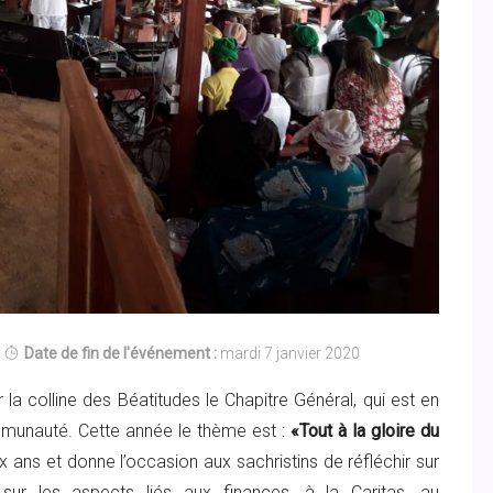
Date de fin de l'événement :
mardi 7 janvier 2020
 la colline des Béatitudes le Chapitre Général, qui est en
mmunauté. Cette année le thème est :
«Tout à la gloire du
ux ans et donne l’occasion aux sachristins de réfléchir sur
r les aspects liés aux finances, à la Caritas, au