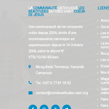
LIEN
LA
COMMUNAUTÉ
CATHOLIQUE
LES
BÉATITUDES
DU TRÈS SAINT
COEUR
DE JÉSUS
Accue
Une communauté de vie consacrée
Qui 
créée depuis 2004, dotée d’une
Les s
comm
reconnaissance canonique
ad
La bo
experimentum
depuis le 16 Octobre
comm
2006, selon le décret N°
Nos p
VTB/10/06/40/een.
Les r
Ense
Mvog-Betsi Terminus, Yaoundé
Nos 
Cameroun
Maga
Lumi
Tel. +237 6 77 81 18 32
Galer
contact@combeatitudes-cam.org
vidé
Faire
Faire