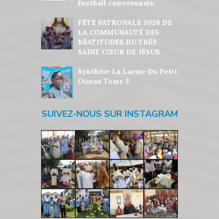
football camerounais.
FÊTE PATRONALE 2026 DE
LA COMMUNAUTÉ DES
BÉATITUDES DU TRÈS
SAINT CŒUR DE JÉSUS
Synthèse La Larme Du Petit
Oiseau Tome 3
SUIVEZ-NOUS SUR INSTAGRAM