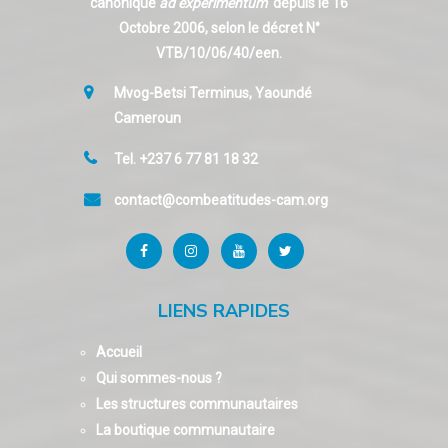
canonique
ad experimentum
depuis le 16
Octobre 2006, selon le décret N°
VTB/10/06/40/een.
Mvog-Betsi Terminus, Yaoundé
Cameroun
Tel. +237 6 77 81 18 32
contact@combeatitudes-cam.org
LIENS RAPIDES
Accueil
Qui sommes-nous ?
Les structures communautaires
La boutique communautaire