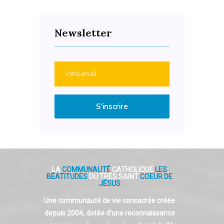
Newsletter
S'inscrire
LA
COMMUNAUTÉ
CATHOLIQUE
LES
BÉATITUDES
DU TRÈS SAINT
COEUR DE
JÉSUS
Une communauté de vie consacrée créée
depuis 2004, dotée d’une reconnaissance