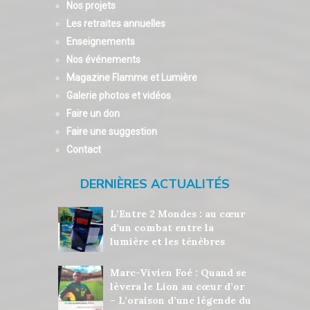
Nos projets
Les retraites annuelles
Enseignements
Nos événements
Magazine Flamme et Lumière
Galerie photos et vidéos
Faire un don
Faire une suggestion
Contact
DERNIÈRES ACTUALITÉS
L’Entre 2 Mondes : au cœur
d’un combat entre la
lumière et les ténèbres
Marc-Vivien Foé : Quand se
lèvera le Lion au cœur d’or
– L’oraison d’une légende du