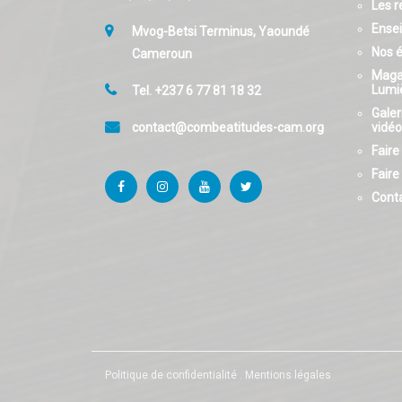
Les r
Ense
Mvog-Betsi Terminus, Yaoundé
Nos 
Cameroun
Maga
Lumi
Tel. +237 6 77 81 18 32
Galer
contact@combeatitudes-cam.org
vidé
Faire
Faire
Cont
Politique de confidentialité
Mentions légales