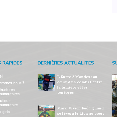
S RAPIDES
DERNIÈRES ACTUALITÉS
S
il
L’Entre 2 Mondes : au
cœur d’un combat entre
sommes-nous ?
la lumière et les
tructures
ténèbres
unautaires
utique
unautaire
Marc-Vivien Foé : Quand
rojets
se lèvera le Lion au cœur