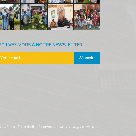
SCRIVEZ-VOUS À NOTRE NEWSLETTER
S'inscrire
De Jésus .
Tous droits réservés.
/ Création de site par
SclWebMaker