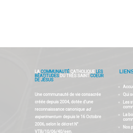
LIEN
LA
COMMUNAUTÉ
CATHOLIQUE
LES
BÉATITUDES
DU TRÈS SAINT
COEUR
DE JÉSUS
Accue
Une communauté de vie consacrée
Qui 
créée depuis 2004, dotée d’une
Les s
comm
reconnaissance canonique
ad
La bo
experimentum
depuis le 16 Octobre
comm
2006, selon le décret N°
Nos p
VTB/10/06/40/een.