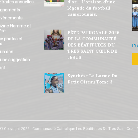
d’or – L’oraison d’une
etraites annuelles
légende du football
ignements
camerounais.
événements
zine Flamme et
ère
FÊTE PATRONALE 2026
DE LA COMMUNAUTÉ
ie photos et
os
DES BÉATITUDES DU
IN
TRÈS SAINT CŒUR DE
 un don
JÉSUS
 une suggestion
act
Synthèse La Larme Du
Petit Oiseau Tome 3
© Copyright 2026 . Communauté Catholique Les Béatitudes Du Très Saint Cœur 